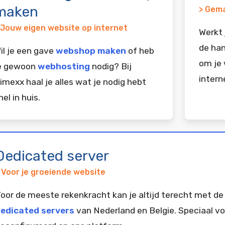
maken
> Gema
 Jouw eigen website op internet
Werkt 
de han
il je een gave
webshop maken
of heb
om je 
e gewoon
webhosting
nodig? Bij
intern
imexx haal je alles wat je nodig hebt
nel in huis.
Dedicated server
 Voor je groeiende website
oor de meeste rekenkracht kan je altijd terecht met de
edicated servers
van Nederland en Belgie. Speciaal vo