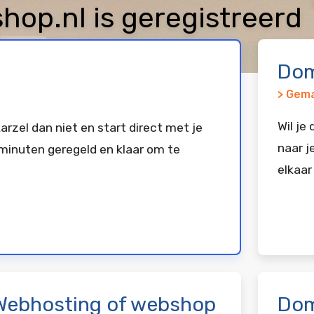
op.nl is geregistreerd
exx
Dom
> Gema
Wil je
arzel dan niet en start direct met je
naar j
minuten geregeld en klaar om te
elkaar
Webhosting of webshop
Dom