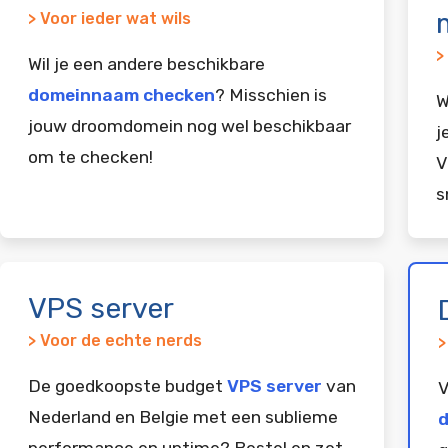
> Voor ieder wat wils
>
Wil je een andere beschikbare
domeinnaam checken
? Misschien is
W
jouw droomdomein nog wel beschikbaar
j
om te checken!
V
s
VPS server
> Voor de echte nerds
>
De goedkoopste budget
VPS server
van
V
Nederland en Belgie met een sublieme
d
performance en uptime? Bestel en zet